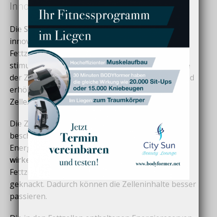
Innovativen Technologie mit Laserdioden
Die
Slimstyler-Anwendung
basiert auf einer
innovativen Technologie mit Laserdioden, die die
Fettzellen durch gezielte Automatikprogramme
stimulieren. Die Mitochondrien – auch Kraftwerke
der Zelle genannt – nehmen das Laserlicht auf und
erhöhen die biologischen Prozesse innerhalb der
Zelle.
Die Zellen werden dabei nicht angegriffen oder
beschädigt, sondern zum erhöhten
Energieverbrauch angeregt. Durch die
lipolytisch
wirkenden Laserdioden
werden die Wände der
Fettzellen porös und die Zellenmembran wird
geknackt. Dadurch können die Zelleninhalte besser
passieren.