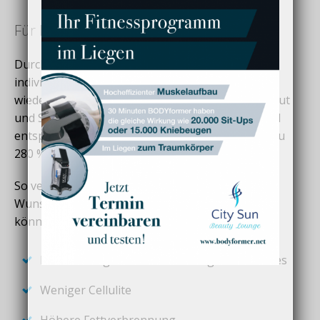
Für Ihre Wunschfigur
Durch eine Druck-Pump-Massage und den
individuellen Programmen beginnt die Lymphe
wieder zu fließen. Das Gewebe wird stärker mit Blut
und Sauerstoff versorgt. Auf eine sehr sanfte und
entspannte Weise kann Ihr Stoffwechsel um bis zu
280 % erhöht werden.
So verhilft Ihnen der Bodystyler zu Ihrer
Wunschfigur. Bei
regelmäßiger Anwendung
können sich folgende Ergebnisse einstellen:
Entsäuerung und Entschlackung des Gewebes
Weniger Cellulite
Höhere Fettverbrennung