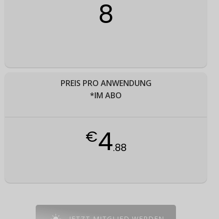
8
PREIS PRO ANWENDUNG
*IM ABO
4
€
.88
JETZT MITGLIED WERDEN