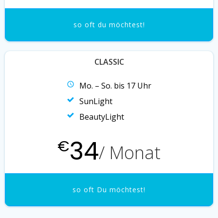
so oft du möchtest!
CLASSIC
Mo. – So. bis 17 Uhr
SunLight
BeautyLight
34
€
/ Monat
so oft Du möchtest!