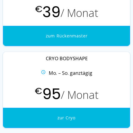
39
€
/ Monat
zum Rückenmaster
CRYO BODYSHAPE
Mo. – So. ganztägig
95
€
/ Monat
zur Cryo