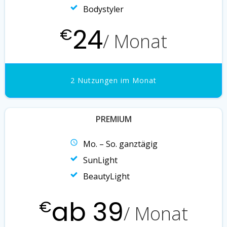
Bodystyler
24
€
/ Monat
2 Nutzungen im Monat
PREMIUM
Mo. – So. ganztägig
SunLight
BeautyLight
ab 39
€
/ Monat