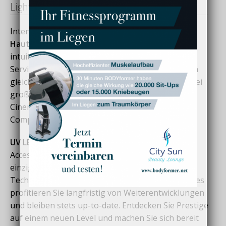
Lightvision
Intensivierte Bräunungsleistung,
verbesserte
Hautpflege,
weiterentwickelte Komfortfeatures,
intuitive Bedienung und eine erhöhte
Servicefreundlichkeit werden Sie und Ihre Kunden
gleichermaßen begeistern. Die Neuheiten wie zwei
große Touch Displays, Surrounding Cooling Plus,
Cinematic Soundsystem, Beauty Light LED
Complete, Hybrid Shoulder Tan inkl.
UV LEDs und Beauty Light LEDs
sowie Remote
Access machen die neue Prestige Lightvision
einzigartig. Durch den Einsatz neuester
Technologien und regelmäßiger Software-Updates
profitieren Sie langfristig von Weiterentwicklungen
und bleiben stets up-to-date. Entdecken Sie Prestige
auf einem neuen Level und machen Sie sich bereit