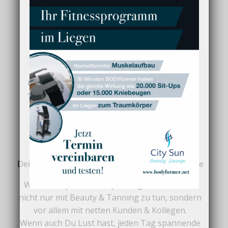
Verkaufsberater
m/w/d
Service, Beratung
und Verkauf bei
City Sun
Dein neuer Arbeitgeber: City Sun Beauty Lounge
Wer bei City Sun Beauty Lounge arbeitet, hat
nicht nur mit Beauty & Tanning zu tun, sondern
vor allem mit netten Kunden & Kollegen.
Wenn auch Du Lust hast, jeden Tag spannende